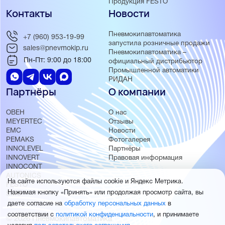
Продукция FESTO
Контакты
Новости
Пневмокипавтоматика
+7 (960) 953-19-99
запустила розничные продажи
sales@pnevmokip.ru
Пневмокипавтоматика –
Пн-Пт: 9:00 до 18:00
официальный дистрибьютор
Промышленной автоматики
РИДАН
Партнёры
О компании
ОВЕН
О нас
MEYERTEC
Отзывы
EMC
Новости
PEMAKS
Фотогалерея
INNOLEVEL
Партнёры
INNOVERT
Правовая информация
INNOCONT
AUTONICS
На сайте используются файлы cookie и Яндекс Метрика.
FESTO
Нажимая кнопку «Принять» или продолжая просмотр сайта, вы
SMC
даете согласие на
обработку персональных данных
в
соответствии с
политикой конфиденциальности
, и принимаете
© 2026 Пневмокипавтоматика