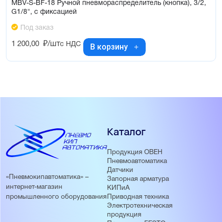
MBV-S-BF-18 Ручной пневмораспределитель (кнопка), 3/2,
G1/8", с фиксацией
Под заказ
1 200,00
₽/шт
с НДС
В корзину
Каталог
Продукция ОВЕН
Пневмоавтоматика
Датчики
«Пневмокипавтоматика» –
Запорная арматура
интернет-магазин
КИПиА
Приводная техника
промышленного оборудования
Электротехническая
продукция