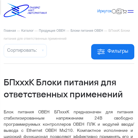
Иркутск
Главная
—
Каталог
—
Продукция ОВЕН
—
Блоки питания ОВЕН
—
БПхххК Блоки
питания для ответственных применений
Сортировать:
Фильтры
БПхххК Блоки питания для
ответственных применений
Блок питания ОВЕН БПхххК предназначен для питания 
стабилизированным напряжением 24В свободно 
программируемых контроллеров ОВЕН ПЛК и модулей ввода/
вывода с Ethernet ОВЕН Мх210. Компактное исполнение и 
широкий функционал позволяют эффективно применять его и 