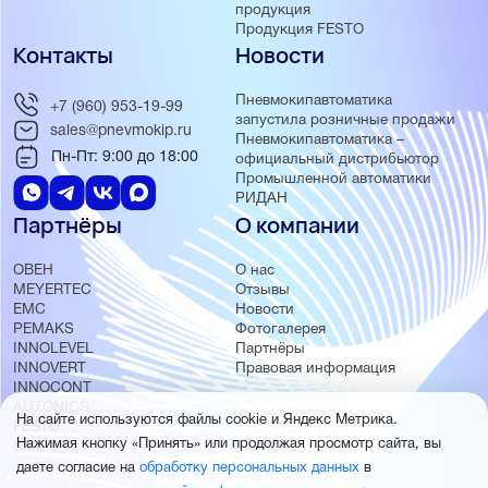
продукция
Продукция FESTO
Контакты
Новости
Пневмокипавтоматика
+7 (960) 953-19-99
запустила розничные продажи
sales@pnevmokip.ru
Пневмокипавтоматика –
Пн-Пт: 9:00 до 18:00
официальный дистрибьютор
Промышленной автоматики
РИДАН
Партнёры
О компании
ОВЕН
О нас
MEYERTEC
Отзывы
EMC
Новости
PEMAKS
Фотогалерея
INNOLEVEL
Партнёры
INNOVERT
Правовая информация
INNOCONT
AUTONICS
На сайте используются файлы cookie и Яндекс Метрика.
FESTO
Нажимая кнопку «Принять» или продолжая просмотр сайта, вы
SMC
даете согласие на
обработку персональных данных
в