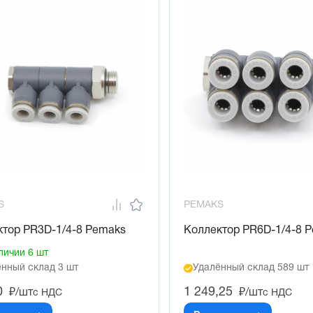
S
PEMAKS
ктор PR3D-1/4-8 Pemaks
Коллектор PR6D-1/4-8 
личии 6 шт
нный склад 3 шт
Удалённый склад 589 шт
0
1 249,25
₽/шт
₽/шт
с НДС
с НДС