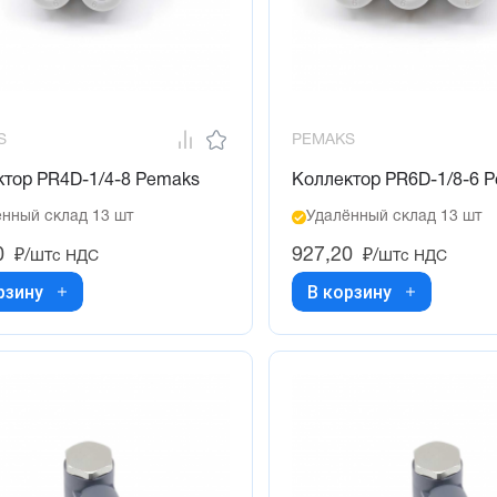
S
PEMAKS
ктор PR4D-1/4-8 Pemaks
Коллектор PR6D-1/8-6 
нный склад 13 шт
Удалённый склад 13 шт
0
927,20
₽/шт
₽/шт
с НДС
с НДС
рзину
В корзину