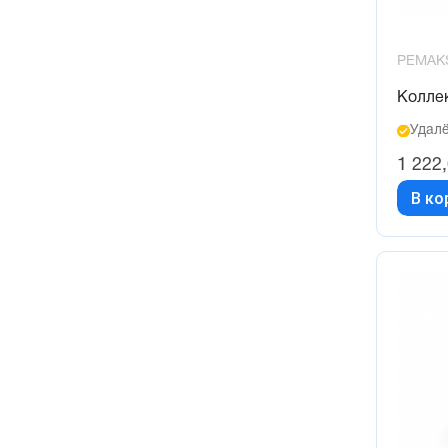
PEMAK
Колле
Удалё
1 222
В ко