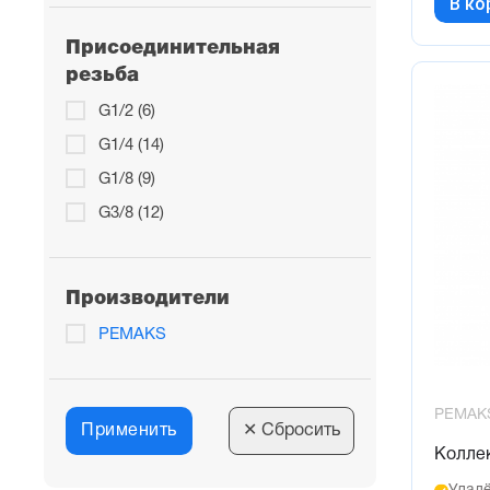
В ко
Присоединительная
резьба
G1/2 (6)
G1/4 (14)
G1/8 (9)
G3/8 (12)
Производители
PEMAKS
PEMAK
Применить
✕
Сбросить
Колле