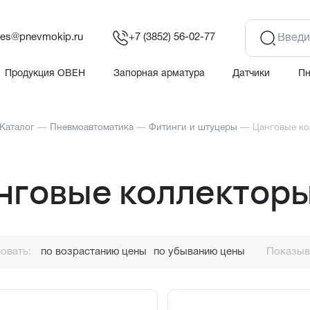
les@pnevmokip.ru
+7 (3852) 56-02-77
Продукция ОВЕН
Запорная арматура
Датчики
П
Каталог
—
Пневмоавтоматика
—
Фитинги и штуцеры
—
Цанговые ко
нговые коллекторы
овать:
по возрастанию цены
по убыванию цены
Показыва