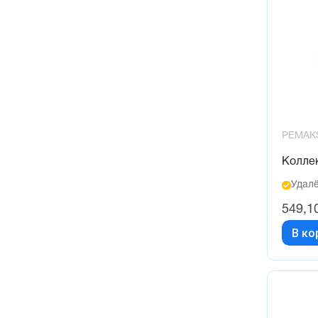
PEMAK
Колле
Удалё
549,1
В ко