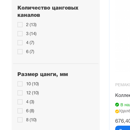
Количество цанговых
каналов
2 (13)
3 (14)
4 (7)
6 (7)
Размер цанги, мм
10 (10)
PEMAK
12 (10)
Колле
4 (3)
В на
6 (8)
Удалё
8 (10)
676,4