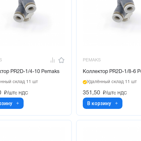
S
PEMAKS
ктор PR2D-1/4-10 Pemaks
Коллектор PR2D-1/8-6 
нный склад 11 шт
Удалённый склад 11 шт
0
351,50
₽/шт
₽/шт
с НДС
с НДС
рзину
В корзину