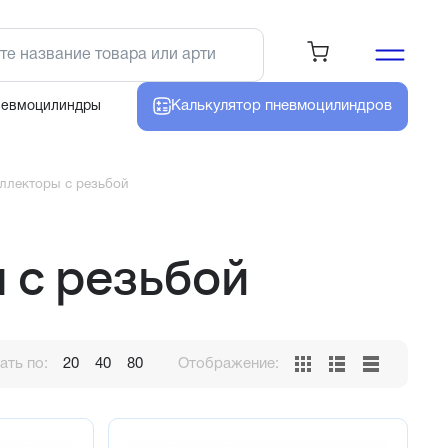
Калькулятор
пневмоцилиндров
невмоцилиндры
ллекторы с резьбой
 с резьбой
ть по:
20
40
80
Отображение: