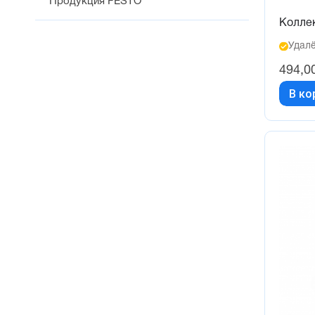
Продукция FESTO
Колле
Удалё
494,0
В ко