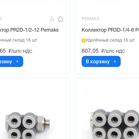
S
PEMAKS
ктор PR2D-1/2-12 Pemaks
Коллектор PR3D-1/4-6 
нный склад 18 шт
Удалённый склад 16 шт
,65
607,05
₽/шт
₽/шт
с НДС
с НДС
рзину
В корзину