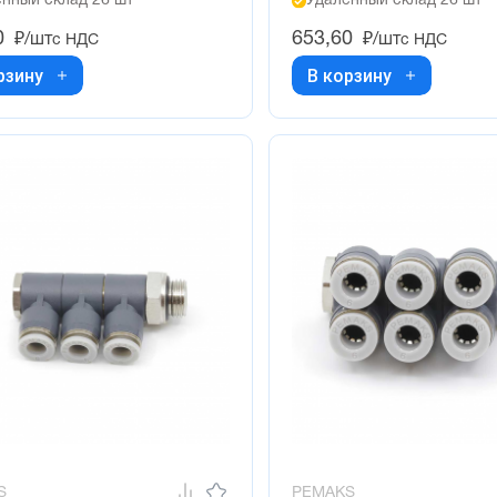
нный склад 26 шт
Удалённый склад 26 шт
0
653,60
₽/шт
₽/шт
с НДС
с НДС
рзину
В корзину
S
PEMAKS