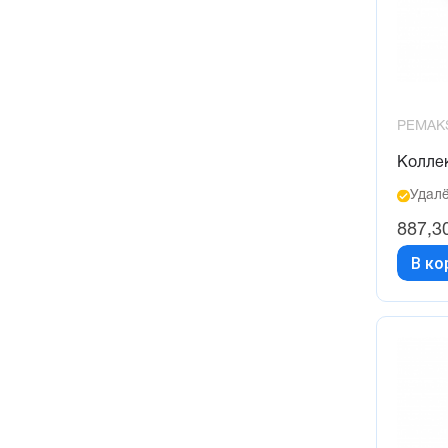
PEMAK
Колле
Удалё
887,3
В ко