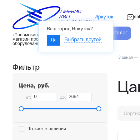
sa
Иркутск
Ваш город
Иркутск
?
Каталог
«Пневмокипавтоматика» – интернет-
магазин промышленного
Да
Выбрать другой
оборудования
Главная
—
Фильтр
Ца
Цена, руб.
от:
до:
Сортир
Только в наличии