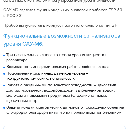
связанных с контролем и регулированием уровня жидкости.
САУ-М6 является функциональным аналогом приборов ESP-50 
и РОС 301.
Прибор выпускается в корпусе настенного крепления типа Н
Функциональные возможности сигнализатора 
уровня САУ-М6:
Три независимых канала контроля уровня жидкости в
резервуаре
Возможность инверсии режима работы любого канала
Подключение разл
ичных 
датчиков уровня
 –
 кондуктометрических, поплавковых
Работа с различными по электропроводности жидкостями:
дистиллированной, водопроводной, загрязненной водой,
молоком и пищевыми продуктами (слабокислотными,
щелочными и пр.)
Защита кондуктометрических датчиков от осаждения солей на
электродах благодаря питанию их переменным напряжением