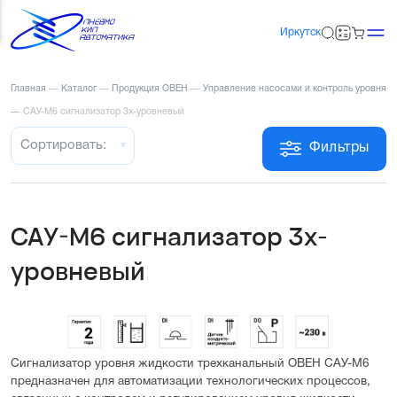
Иркутск
Главная
—
Каталог
—
Продукция ОВЕН
—
Управление насосами и контроль уровня
—
САУ-М6 сигнализатор 3х-уровневый
Сортировать:
Фильтры
САУ-М6 сигнализатор 3х-
уровневый
Сигнализатор уровня жидкости трехканальный ОВЕН САУ-М6 
предназначен для автоматизации технологических процессов, 