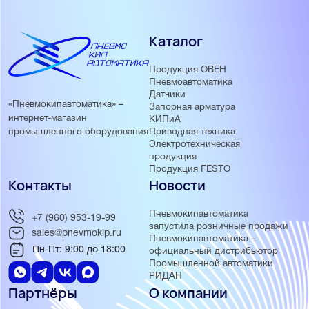
Каталог
Продукция ОВЕН
Пневмоавтоматика
Датчики
«Пневмокипавтоматика» –
Запорная арматура
интернет-магазин
КИПиА
Приводная техника
промышленного оборудования
Электротехническая
продукция
Продукция FESTO
Контакты
Новости
Пневмокипавтоматика
+7 (960) 953-19-99
запустила розничные продажи
sales@pnevmokip.ru
Пневмокипавтоматика –
Пн-Пт: 9:00 до 18:00
официальный дистрибьютор
Промышленной автоматики
РИДАН
Партнёры
О компании