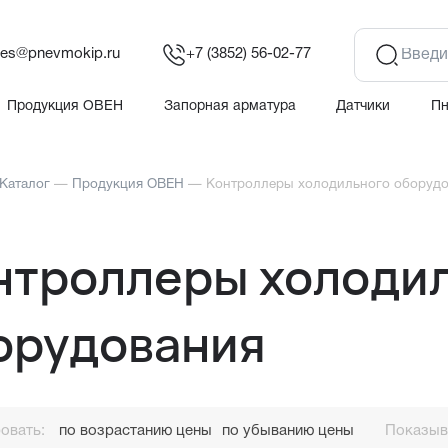
les@pnevmokip.ru
+7 (3852) 56-02-77
Продукция ОВЕН
Запорная арматура
Датчики
П
Каталог
—
Продукция ОВЕН
—
Контроллеры холодильного оборуд
нтроллеры холоди
орудования
овать:
по возрастанию цены
по убыванию цены
Показыва