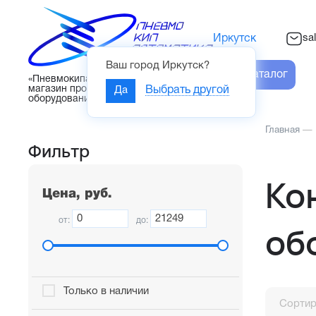
sa
Иркутск
Ваш город
Иркутск
?
Каталог
«Пневмокипавтоматика» – интернет-
магазин промышленного
Да
Выбрать другой
оборудования
Главная
—
Фильтр
Ко
Цена, руб.
от:
до:
об
Только в наличии
Сортир