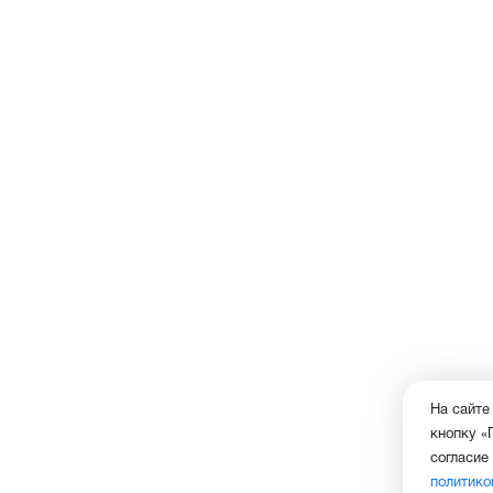
На сайте
кнопку «
согласие
политико