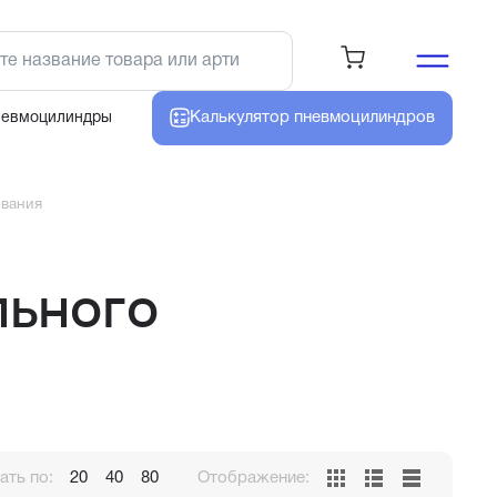
Калькулятор
пневмоцилиндров
невмоцилиндры
ования
льного
ть по:
20
40
80
Отображение: