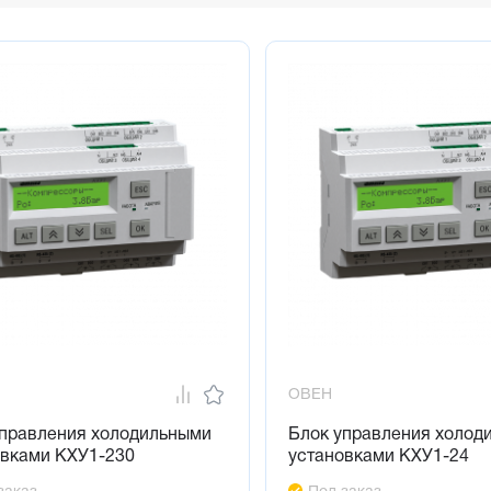
ОВЕН
управления холодильными
Блок управления холод
овками КХУ1-230
установками КХУ1-24