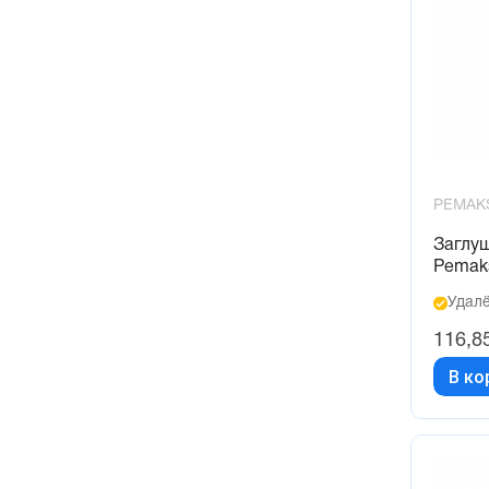
PEMAK
Заглу
Pemak
Удалё
116,8
В ко