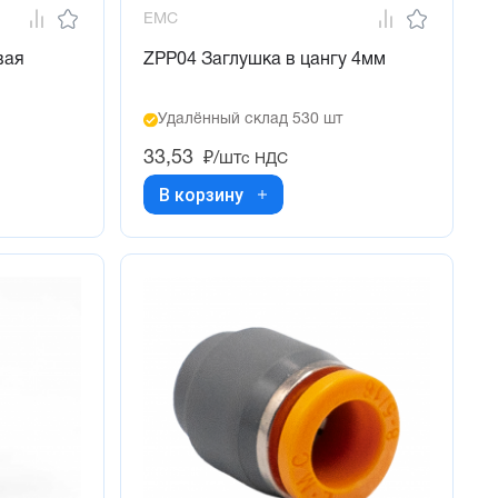
EMC
вая
ZPP04 Заглушка в цангу 4мм
Удалённый склад 530 шт
33,53
₽/шт
с НДС
В корзину