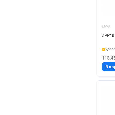
EMC
ZPP16-
Удалё
113,4
В ко