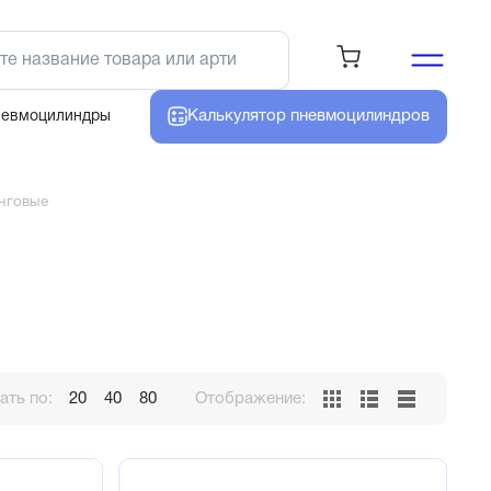
Калькулятор
пневмоцилиндров
невмоцилиндры
нговые
ть по:
20
40
80
Отображение: