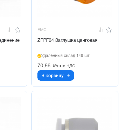
EMC
оединение
ZPPF04 Заглушка цанговая
Удалённый склад 149 шт
70,86
₽/шт
с НДС
В корзину