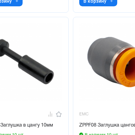
рзину
В корзину
EMC
Заглушка в цангу 10мм
ZPPF08 Заглушка цанго