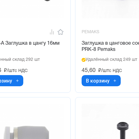
PEMAKS
A Заглушка в цангу 16мм
Заглушка в цанговое с
PRK-8 Pemaks
нный склад 292 шт
Удалённый склад 249 шт
6
45,60
₽/шт
₽/шт
с НДС
с НДС
рзину
В корзину