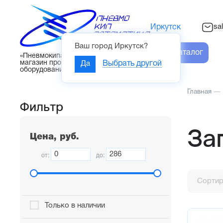
sa
Иркутск
Ваш город
Иркутск
?
Каталог
«Пневмокипавтоматика» – интернет-
магазин промышленного
Да
Выбрать другой
оборудования
Главная
—
Фильтр
За
Цена, руб.
от:
до:
Сортир
Только в наличии