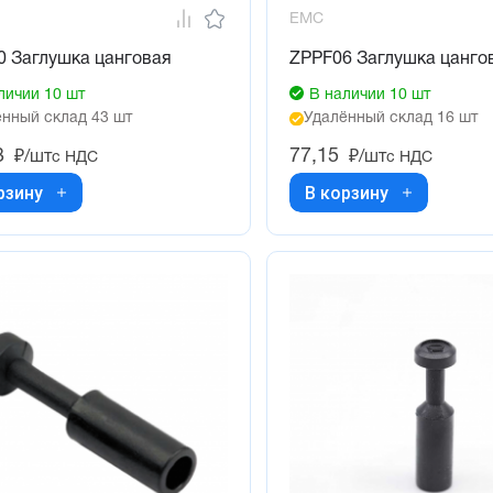
EMC
0 Заглушка цанговая
ZPPF06 Заглушка цанго
личии 10 шт
В наличии 10 шт
нный склад 43 шт
Удалённый склад 16 шт
3
77,15
₽/шт
₽/шт
с НДС
с НДС
рзину
В корзину