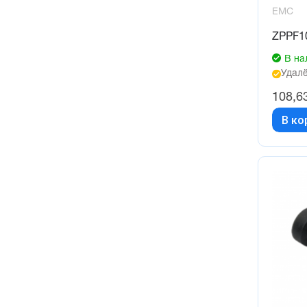
EMC
ZPPF1
В на
Удалё
108,6
В ко