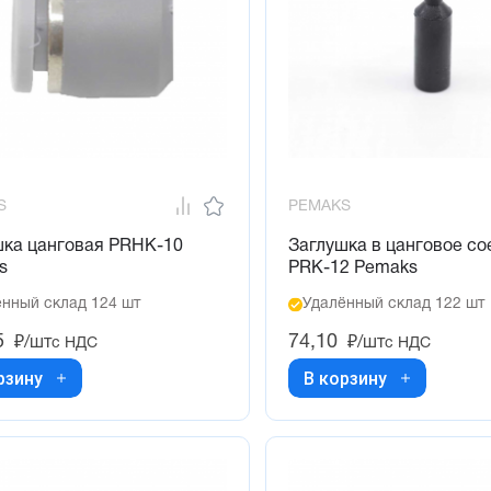
S
PEMAKS
шка цанговая PRHK-10
Заглушка в цанговое с
s
PRK-12 Pemaks
нный склад 124 шт
Удалённый склад 122 шт
5
74,10
₽/шт
₽/шт
с НДС
с НДС
рзину
В корзину