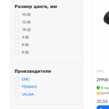
Размер цанги, мм
10 (6)
12 (6)
16 (2)
4 (6)
6 (6)
8 (6)
Производители
EMC
EMC
ZPP06 
PEMAKS
В на
Удалё
VALMA
33,53