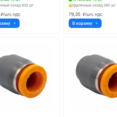
личии 10 шт
В наличии 10 шт
нный склад 833 шт
Удалённый склад 565 шт
79,35
₽/шт
₽/шт
с НДС
с НДС
рзину
В корзину