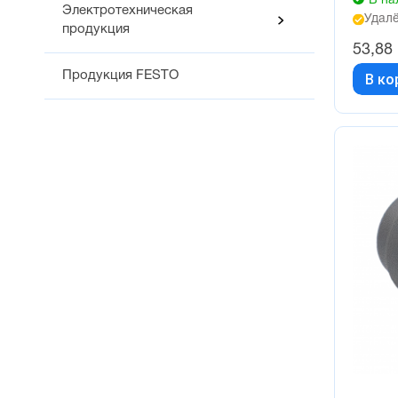
В на
Электротехническая
Удалё
продукция
53,88
Продукция FESTO
В ко