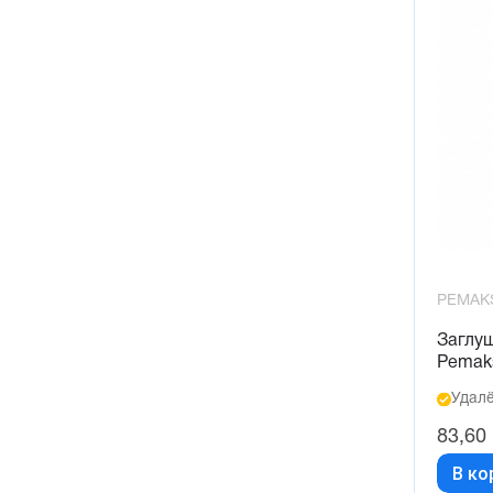
PEMAK
Заглу
Pemak
Удалё
83,60
В ко