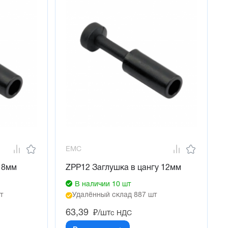
EMC
 8мм
ZPP12 Заглушка в цангу 12мм
В наличии 10 шт
т
Удалённый склад 887 шт
63,39
₽/шт
с НДС