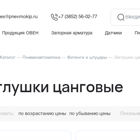
les@pnevmokip.ru
+7 (3852) 56-02-77
Продукция ОВЕН
Запорная арматура
Датчики
П
Каталог
—
Пневмоавтоматика
—
Фитинги и штуцеры
—
Заглушки ца
глушки цанговые
овать:
по возрастанию цены
по убыванию цены
Показыва