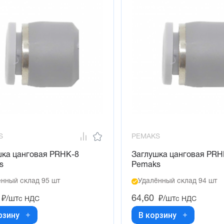
S
PEMAKS
шка цанговая PRHK-8
Заглушка цанговая PRH
s
Pemaks
нный склад 95 шт
Удалённый склад 94 шт
64,60
₽/шт
₽/шт
с НДС
с НДС
рзину
В корзину