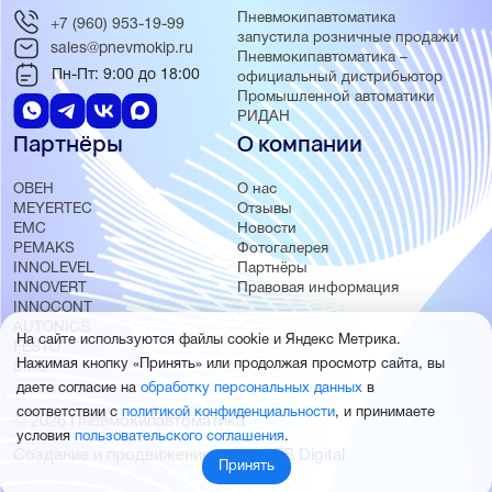
Пневмокипавтоматика
+7 (960) 953-19-99
запустила розничные продажи
sales@pnevmokip.ru
Пневмокипавтоматика –
Пн-Пт: 9:00 до 18:00
официальный дистрибьютор
Промышленной автоматики
РИДАН
Партнёры
О компании
ОВЕН
О нас
MEYERTEC
Отзывы
EMC
Новости
PEMAKS
Фотогалерея
INNOLEVEL
Партнёры
INNOVERT
Правовая информация
INNOCONT
AUTONICS
На сайте используются файлы cookie и Яндекс Метрика.
FESTO
Нажимая кнопку «Принять» или продолжая просмотр сайта, вы
SMC
даете согласие на
обработку персональных данных
в
соответствии с
политикой конфиденциальности
, и принимаете
© 2026 Пневмокипавтоматика
условия
пользовательского соглашения
.
Создание и продвижение сайта
BTB Digital
Принять