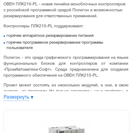
ОВЕН ПЛК210-PL - новая линейка моноблочных контроллеров 
с российской программной средой Полигон и возможностью 
резервирования для ответственных применений.
Контроллеры ПЛК210-PL поддерживают:
горячее аппаратное резервирование питания
горячее программное резервирование программы
пользователя
Полигон - это среда графического программирования на языке 
функциональных блоков для контроллеров от компании 
«ПромАвтоматика-Софт». Среда предназначена для создания 
программного обеспечения на
ОВЕН ПЛК210-PL
.
Проект может состоять из нескольких модулей, а они, в свою 
очередь, из программ. Не только алгоритмы, но и драйверы, и 
Развернуть
протоколы обмена, реализованы в виде функциональных 
блоков. Преимущество Полигона – прикладному программисту 
не нужно описывать переменные, система создает их 
самостоятельно, обеспечивает уникальность и следит за 
корректным преобразованием типов. Проект имеет единую 
иерархическую структуру для описания аппаратной 
конфигурации, программы и обмена данными с другими 