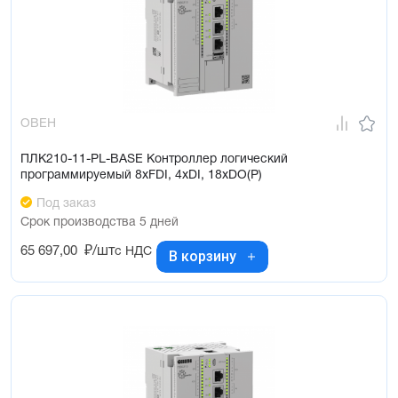
системами. Разработку упрощают следующие функции среды – 
поиск по проекту, импорт/экспорт в Excel и онлайн-отладчик.
Система позволяет прикладным программистам создавать 
новые функциональные блоки и библиотеки. Для реализации 
нового блока можно использовать как С++, так и алгоритмы, 
составленные из других блоков. Таким образом, 
ОВЕН
повторяющиеся части программы можно объединять в новые 
блоки, что существенно ускоряет разработку и отладку
ПЛК210-11-PL-BASE Контроллер логический
программируемый 8xFDI, 4xDI, 18xDO(Р)
Среда разработки предоставляет следующие 
Под заказ
возможности:
Срок производства 5 дней
разработку иерархической структуры проекта в виде дерева,
65 697,00
₽/шт
с НДС
В корзину
инструменты для создания дублированных систем
графическое программирование на языке функциональных
блоков, создание многостраничной программы, широкие
возможности для навигации по проекту
трансляцию: преобразование графического проекта в
исполняемый файл
загрузку, запуск и онлайн-отладку программы на контроллере
разработку пользовательских функциональных блоков