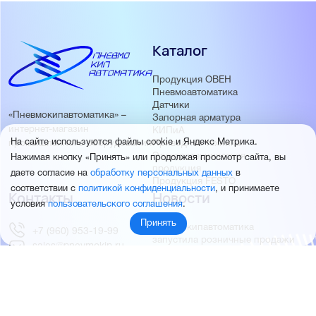
Каталог
Продукция ОВЕН
Пневмоавтоматика
Датчики
«Пневмокипавтоматика» –
Запорная арматура
интернет-магазин
КИПиА
На сайте используются файлы cookie и Яндекс Метрика.
Приводная техника
промышленного оборудования
Электротехническая
Нажимая кнопку «Принять» или продолжая просмотр сайта, вы
продукция
даете согласие на
обработку персональных данных
в
Продукция FESTO
соответствии с
политикой конфиденциальности
, и принимаете
Контакты
Новости
условия
пользовательского соглашения
.
Принять
Пневмокипавтоматика
+7 (960) 953-19-99
запустила розничные продажи
sales@pnevmokip.ru
Пневмокипавтоматика –
Пн-Пт: 9:00 до 18:00
официальный дистрибьютор
Промышленной автоматики
РИДАН
Партнёры
О компании