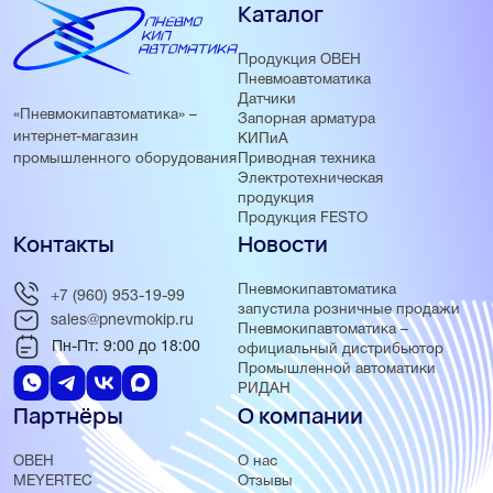
Каталог
Продукция ОВЕН
Пневмоавтоматика
Датчики
«Пневмокипавтоматика» –
Запорная арматура
интернет-магазин
КИПиА
Приводная техника
промышленного оборудования
Электротехническая
продукция
Продукция FESTO
Контакты
Новости
Пневмокипавтоматика
+7 (960) 953-19-99
запустила розничные продажи
sales@pnevmokip.ru
Пневмокипавтоматика –
Пн-Пт: 9:00 до 18:00
официальный дистрибьютор
Промышленной автоматики
РИДАН
Партнёры
О компании
ОВЕН
О нас
MEYERTEC
Отзывы