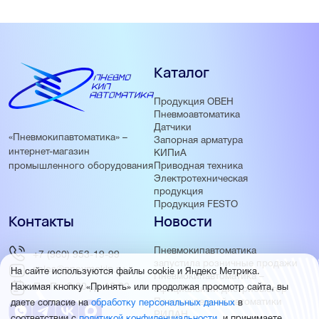
Каталог
Продукция ОВЕН
Пневмоавтоматика
Датчики
«Пневмокипавтоматика» –
Запорная арматура
интернет-магазин
КИПиА
Приводная техника
промышленного оборудования
Электротехническая
продукция
Продукция FESTO
Контакты
Новости
Пневмокипавтоматика
+7 (960) 953-19-99
запустила розничные продажи
sales@pnevmokip.ru
На сайте используются файлы cookie и Яндекс Метрика.
Пневмокипавтоматика –
Пн-Пт: 9:00 до 18:00
Нажимая кнопку «Принять» или продолжая просмотр сайта, вы
официальный дистрибьютор
Промышленной автоматики
даете согласие на
обработку персональных данных
в
РИДАН