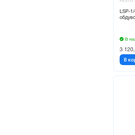
FESTO
LSP-1
обдув
В на
3 120
В ко