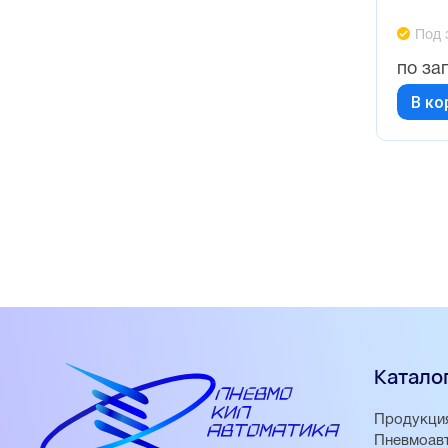
Под 
по за
В ко
Катало
Продукци
Пневмоав