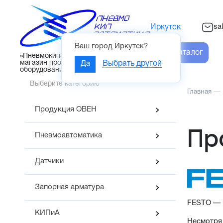
sa
Иркутск
Ваш город
Иркутск
?
Каталог
«Пневмокипавтоматика» – интернет-
магазин промышленного
Да
Выбрать другой
оборудования
Выберите категорию
Главная
—
Продукция ОВЕН
Пр
Пневмоавтоматика
Датчики
Запорная арматура
FESTO — Н
КИПиА
Несмотря 