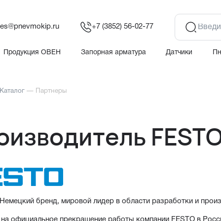
les@pnevmokip.ru
+7 (3852) 56-02-77
Продукция ОВЕН
Запорная арматура
Датчики
П
Каталог
—
Партнеры
оизводитель FEST
емецкий бренд, мировой лидер в области разработки и прои
на официальное прекращение работы компании FESTO в Росси