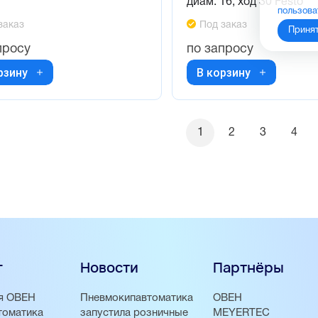
диам. 16, ход 30 Festo
пользова
заказ
Под заказ
Приня
просу
по запросу
рзину
В корзину
1
2
3
4
г
Новости
Партнёры
я ОВЕН
Пневмокипавтоматика
ОВЕН
томатика
запустила розничные
MEYERTEC