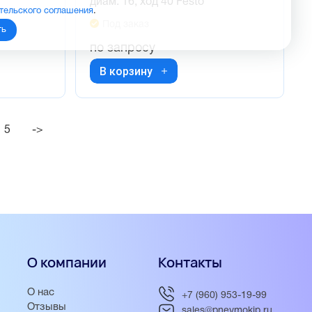
диам. 16, ход 40 Festo
тельского соглашения
.
Под заказ
ть
по запросу
В корзину
5
->
О компании
Контакты
О нас
+7 (960) 953-19-99
Отзывы
sales@pnevmokip.ru