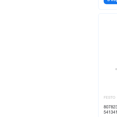
FESTO
80782
541341