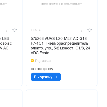
FESTO
-LE3
575263 VUVS-L20-M52-AD-G18-
овой с
F7-1C1 Пневмораспределитель
 V AC
электр. упр., 5/2 моност., G1/8, 24
VDC Festo
Под заказ
по запросу
В корзину