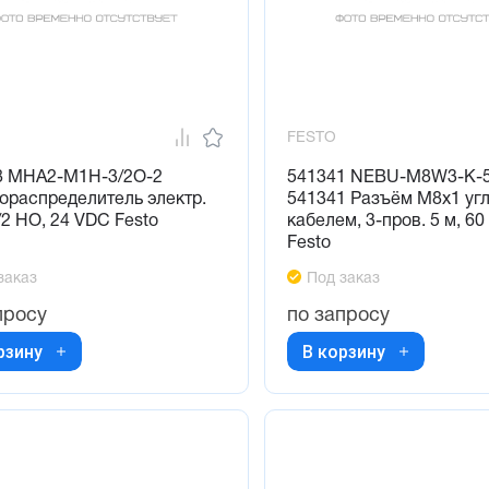
FESTO
8 MHA2-M1H-3/2O-2
541341 NEBU-M8W3-K-5
ораспределитель электр.
541341 Разъём M8x1 угл
3/2 НО, 24 VDC Festo
кабелем, 3-пров. 5 м, 60
Festo
заказ
Под заказ
просу
по запросу
рзину
В корзину