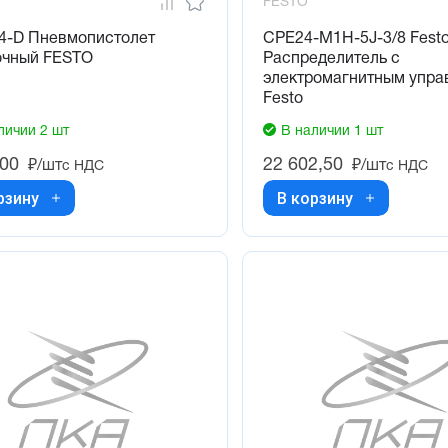
FESTO
/4-D Пневмопистолет
CPE24-M1H-5J-3/8 Fest
очный FESTO
Распределитель с
электромагнитным упра
Festo
личии 2 шт
В наличии 1 шт
,00
22 602,50
₽/шт
₽/шт
с НДС
с НДС
рзину
В корзину