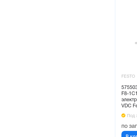
FESTO
57550
F8-1C
электр.
VDC F
Под 
по за
В ко