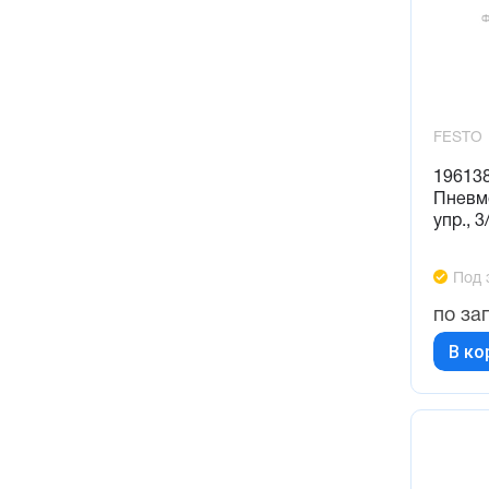
FESTO
19613
Пневм
упр., 
Под 
по за
В ко