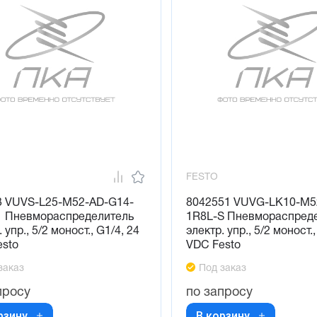
FESTO
3 VUVS-L25-M52-AD-G14-
8042551 VUVG-LK10-M5
1 Пневмораспределитель
1R8L-S Пневмораспред
 упр., 5/2 моност., G1/4, 24
электр. упр., 5/2 моност.
esto
VDC Festo
заказ
Под заказ
просу
по запросу
рзину
В корзину