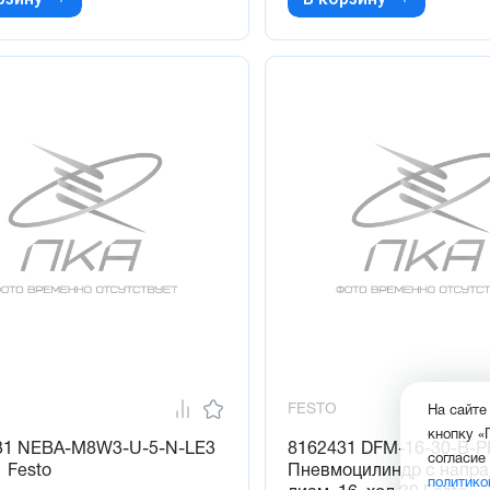
FESTO
На сайте
кнопку «
31 NEBA-M8W3-U-5-N-LE3
8162431 DFM-16-30-B-P
согласие
 Festo
Пневмоцилиндр с напр
политико