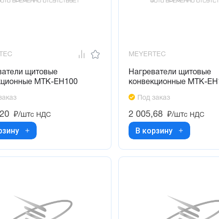
TEC
MEYERTEC
ватели щитовые
Нагреватели щитовые
кционные MTK-EH100
конвекционные MTK-EH
заказ
Под заказ
,20
2 005,68
₽/шт
₽/шт
с НДС
с НДС
рзину
В корзину