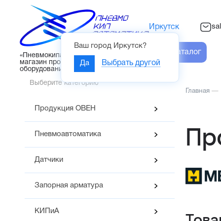
sa
Иркутск
Ваш город
Иркутск
?
Каталог
«Пневмокипавтоматика» – интернет-
магазин промышленного
Да
Выбрать другой
оборудования
Выберите категорию
Главная
—
Продукция ОВЕН
Пр
Пневмоавтоматика
Датчики
Запорная арматура
КИПиА
Това