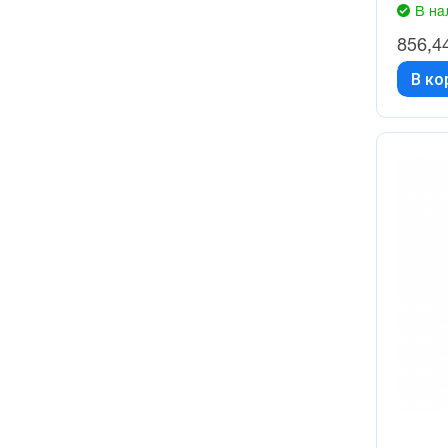
В на
856,4
В ко