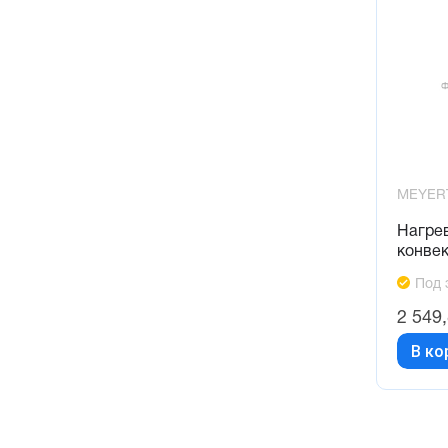
MEYER
Нагре
конве
Под 
2 549
В ко