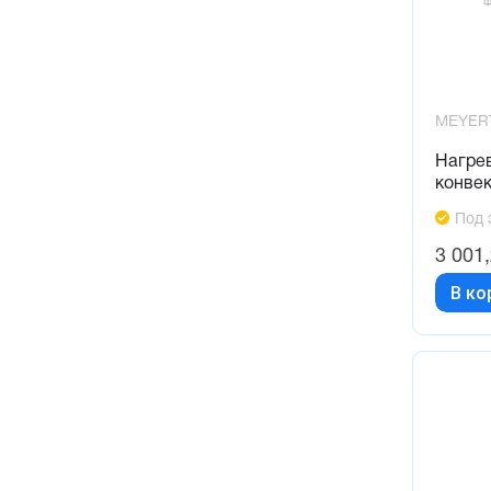
MEYER
Нагре
конве
Под 
3 001
В ко