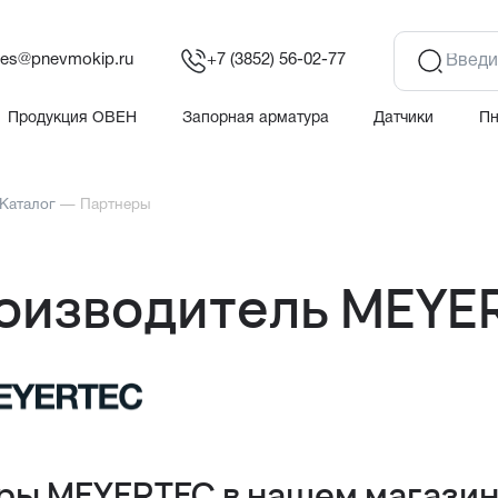
les@pnevmokip.ru
+7 (3852) 56-02-77
Продукция ОВЕН
Запорная арматура
Датчики
П
Каталог
—
Партнеры
оизводитель MEYE
ры MEYERTEC в нашем магази