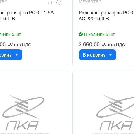
TEC
MEYERTEC
онтроля фаз PCR-T1-5A,
Реле контроля фаз PCR-
-459 В
AC 220-459 В
личии 5 шт
В наличии 5 шт
,00
3 660,00
₽/шт
₽/шт
с НДС
с НДС
рзину
В корзину