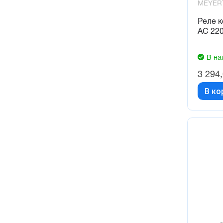
MEYER
Реле к
AC 220
В на
3 294
В ко