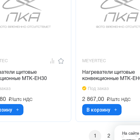
TEC
MEYERTEC
ватели щитовые
Нагреватели щитовые
кционные MTK-EH30
конвекционные MTK-EH
заказ
Под заказ
,80
2 867,00
₽/шт
₽/шт
с НДС
с НДС
рзину
В корзину
На сайте
1
2
3
4