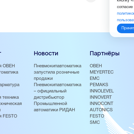
кнопку «
согласие
политико
пользова
Приня
г
Новости
Партнёры
я ОВЕН
Пневмокипавтоматика
ОВЕН
томатика
запустила розничные
MEYERTEC
продажи
EMC
арматура
Пневмокипавтоматика
PEMAKS
– официальный
INNOLEVEL
 техника
дистрибьютор
INNOVERT
хническая
Промышленной
INNOCONT
я
автоматики РИДАН
AUTONICS
я FESTO
FESTO
SMC