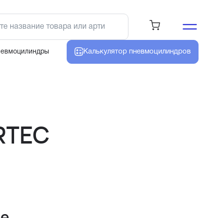
Калькулятор
пневмоцилиндров
невмоцилиндры
RTEC
не