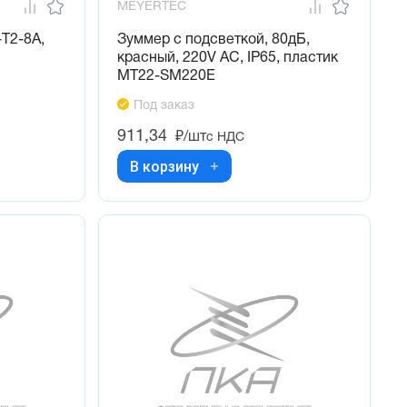
MEYERTEC
Т2-8А,
Зуммер с подсветкой, 80дБ,
красный, 220V AС, IP65, пластик
MT22-SM220E
Под заказ
911,34
₽/шт
с НДС
В корзину