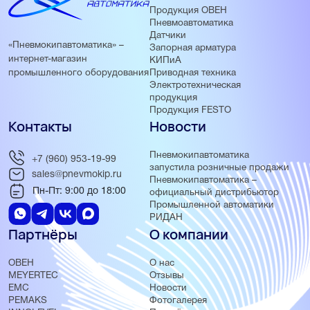
Продукция ОВЕН
Пневмоавтоматика
Датчики
«Пневмокипавтоматика» –
Запорная арматура
интернет-магазин
КИПиА
Приводная техника
промышленного оборудования
Электротехническая
продукция
Продукция FESTO
Контакты
Новости
Пневмокипавтоматика
+7 (960) 953-19-99
запустила розничные продажи
sales@pnevmokip.ru
Пневмокипавтоматика –
Пн-Пт: 9:00 до 18:00
официальный дистрибьютор
Промышленной автоматики
РИДАН
Партнёры
О компании
ОВЕН
О нас
MEYERTEC
Отзывы
EMC
Новости
PEMAKS
Фотогалерея