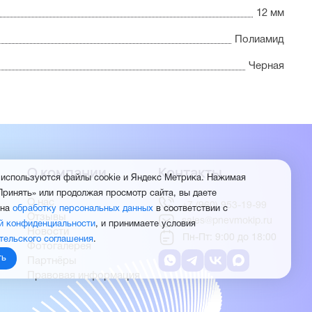
12 мм
Полиамид
Черная
О компании
Контакты
 используются файлы cookie и Яндекс Метрика. Нажимая
Принять» или продолжая просмотр сайта, вы даете
О нас
+7 (960) 953-19-99
 на
обработку персональных данных
в соответствии с
Отзывы
sales@pnevmokip.ru
й конфиденциальности
, и принимаете условия
Новости
Пн-Пт: 9:00 до 18:00
тельского соглашения
.
Фотогалерея
ть
Партнёры
Правовая информация