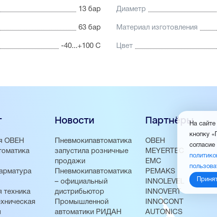
13 бар
Диаметр
63 бар
Материал изготовления
-40...+100 С
Цвет
г
Новости
Партнёры
На сайте
кнопку «
я ОВЕН
Пневмокипавтоматика
ОВЕН
согласие
томатика
запустила розничные
MEYERTEC
политико
продажи
EMC
пользова
арматура
Пневмокипавтоматика
PEMAKS
Приня
– официальный
INNOLEVEL
 техника
дистрибьютор
INNOVERT
хническая
Промышленной
INNOCONT
я
автоматики РИДАН
AUTONICS