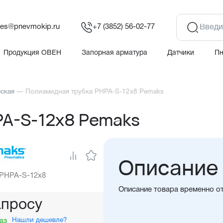
les@pnevmokip.ru
+7 (3852) 56-02-77
Продукция ОВЕН
Запорная арматура
Датчики
П
еская
—
Полиамидная трубка PHPA-S-12x8 Pemaks
PA-S-12x8 Pemaks
Описание
 PHPA-S-12x8
Описание товара временно о
апросу
Нашли дешевле?
аз