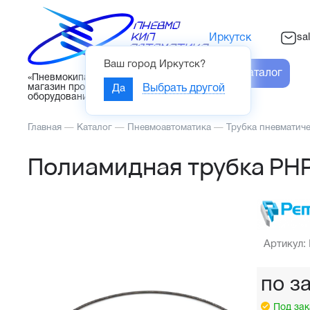
sa
Иркутск
Ваш город
Иркутск
?
Каталог
«Пневмокипавтоматика» – интернет-
магазин промышленного
Да
Выбрать другой
оборудования
Главная
—
Каталог
—
Пневмоавтоматика
—
Трубка пневматич
Полиамидная трубка PH
Артикул:
по з
Под зак